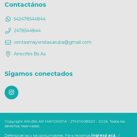
Contactános
542478544844
2478544844
ventasmayoristas.aruba@gmail.com
Arrecifes Bs As
Sigamos conectados
Copyright ARUBA.AR MAYORISTA - 27401408520 - 2026. Todos los
derechos reservados.
Defensa de las y los consumidores. Para reclamos
ingresá acá.
/