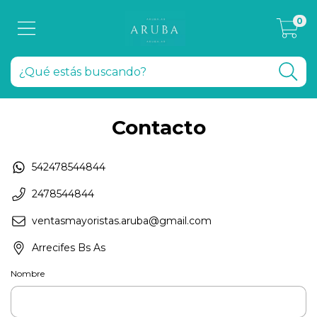
0
Contacto
542478544844
2478544844
ventasmayoristas.aruba@gmail.com
Arrecifes Bs As
Nombre