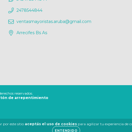
2478544844
ventasmayoristas.aruba@gmail.com
Arrecifes Bs As
rechos reservados.
tón de arrepentimiento
 por este sitio
aceptás el uso de cookies
para agilizar tu experiencia de 
ENTENDIDO