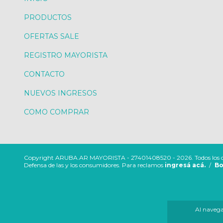
PRODUCTOS
OFERTAS SALE
REGISTRO MAYORISTA
CONTACTO
NUEVOS INGRESOS
COMO COMPRAR
Copyright ARUBA.AR MAYORISTA - 27401408520 - 2026. Todos los de
Defensa de las y los consumidores. Para reclamos
ingresá acá.
/
Bo
Al navegar