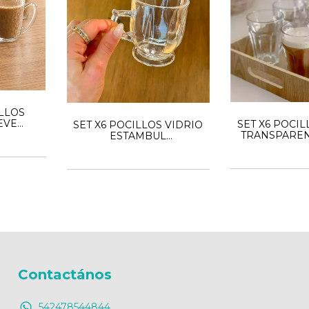
ILLOS
EVE
SET X6 POCIL
SET X6 POCILLOS VIDRIO
0ML
TRANSPARENT
ESTAMBUL
TRANSPARENTE - 180ml
Contactános
542478544844